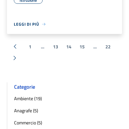
Istruzione
LEGGI DI PIÙ
1
...
13
14
15
...
22
« Precedente
Successiva »
Categorie
Ambiente (19)
Anagrafe (5)
Commercio (5)