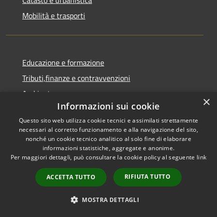
Catasto e urbanistica
Mobilità e trasporti
Educazione e formazione
Tributi,finanze e contravvenzioni
Ambiente
×
Informazioni sui cookie
Salute, benessere e assistenza
Questo sito web utilizza cookie tecnici e assimilati strettamente
Autorizzazioni
necessari al corretto funzionamento e alla navigazione del sito,
Agricoltura e pesca
nonché un cookie tecnico analitico al solo fine di elaborare
informazioni statistiche, aggregate e anonime.
Per maggiori dettagli, può consultare la cookie policy al seguente
link
NOVITÀ
RIFIUTA TUTTO
ACCETTA TUTTO
Notizie
MOSTRA DETTAGLI
Comunicati