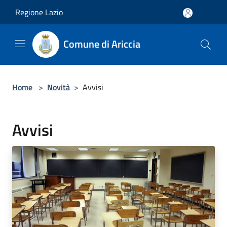
Salta al contenuto principale
Regione Lazio
Comune di Ariccia
Home
>
Novità
>
Avvisi
Avvisi