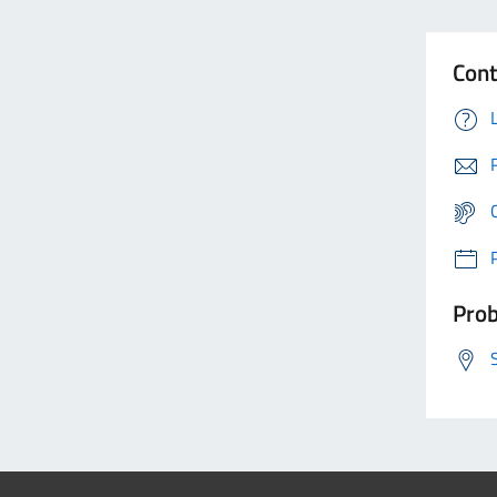
Cont
Prob