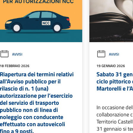
AVVISI
AVVISI
18 FEBBRAIO 2026
19 GENNAIO 2026
Riapertura dei termini relativi
Sabato 31 genn
all’Avviso pubblico per il
ciclo pittorico
rilascio di n. 1 (una)
Martorelli e l’
autorizzazione per l’esercizio
del servizio di trasporto
In occasione del
pubblico non di linea di
collaborazione co
noleggio con conducente
Territorio Caste
effettuato con autoveicoli
31 gennaio si te
fino a 9 posti.