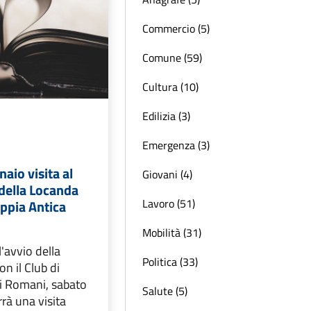
Commercio (5)
Comune (59)
Cultura (10)
Edilizia (3)
Emergenza (3)
aio visita al
Giovani (4)
 della Locanda
Lavoro (51)
Appia Antica
Mobilità (31)
l'avvio della
Politica (33)
n il Club di
lli Romani, sabato
Salute (5)
rrà una visita