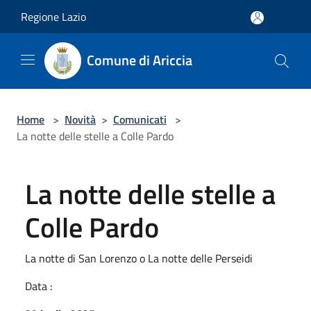
Salta al contenuto principale
Regione Lazio
Comune di Ariccia
Home
>
Novità
>
Comunicati
>
La notte delle stelle a Colle Pardo
La notte delle stelle a
Colle Pardo
La notte di San Lorenzo o La notte delle Perseidi
Data :