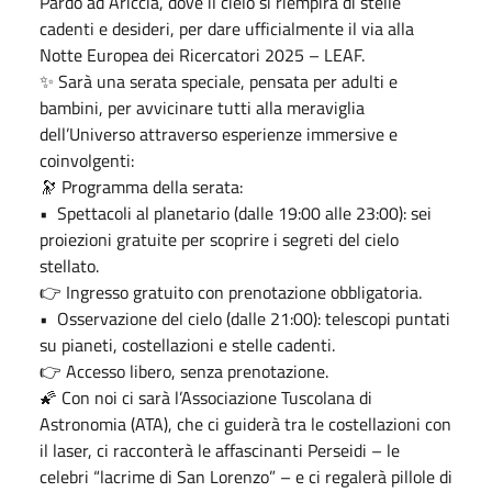
Pardo ad Ariccia, dove il cielo si riempirà di stelle
cadenti e desideri, per dare ufficialmente il via alla
Notte Europea dei Ricercatori 2025 – LEAF.
✨ Sarà una serata speciale, pensata per adulti e
bambini, per avvicinare tutti alla meraviglia
dell’Universo attraverso esperienze immersive e
coinvolgenti:
🔭 Programma della serata:
•⁠ ⁠Spettacoli al planetario (dalle 19:00 alle 23:00): sei
proiezioni gratuite per scoprire i segreti del cielo
stellato.
👉 Ingresso gratuito con prenotazione obbligatoria.
•⁠ ⁠Osservazione del cielo (dalle 21:00): telescopi puntati
su pianeti, costellazioni e stelle cadenti.
👉 Accesso libero, senza prenotazione.
🌠 Con noi ci sarà l’Associazione Tuscolana di
Astronomia (ATA), che ci guiderà tra le costellazioni con
il laser, ci racconterà le affascinanti Perseidi – le
celebri “lacrime di San Lorenzo” – e ci regalerà pillole di