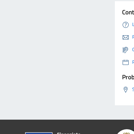
Cont
Prob