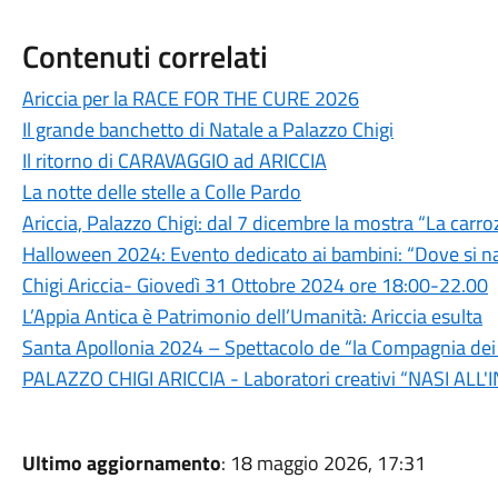
Contenuti correlati
Ariccia per la RACE FOR THE CURE 2026
Il grande banchetto di Natale a Palazzo Chigi
Il ritorno di CARAVAGGIO ad ARICCIA
La notte delle stelle a Colle Pardo
Ariccia, Palazzo Chigi: dal 7 dicembre la mostra “La carro
Halloween 2024: Evento dedicato ai bambini: “Dove si na
Chigi Ariccia- Giovedì 31 Ottobre 2024 ore 18:00-22.00
L’Appia Antica è Patrimonio dell’Umanità: Ariccia esulta
Santa Apollonia 2024 – Spettacolo de “la Compagnia dei F
PALAZZO CHIGI ARICCIA - Laboratori creativi “NASI ALL'
Ultimo aggiornamento
: 18 maggio 2026, 17:31