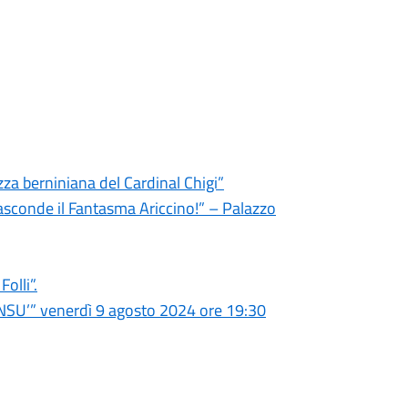
zza berniniana del Cardinal Chigi”
sconde il Fantasma Ariccino!” – Palazzo
olli”.
INSU’” venerdì 9 agosto 2024 ore 19:30