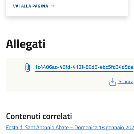
VAI ALLA PAGINA
Allegati
1c4406ac-46fd-412f-89d5-ebc5fd34d5da
PDF
Scarica
Contenuti correlati
Festa di Sant’Antonio Abate – Domenica 18 gennaio 20