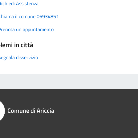
Richiedi Assistenza
Chiama il comune 06934851
Prenota un appuntamento
lemi in città
Segnala disservizio
Comune di Ariccia