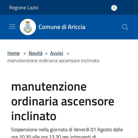
Salta al contenuto principale
Regione Lazio
Comune di Ariccia
Home
>
Novità
>
Avvisi
>
manutenzione ordinaria ascensore inclinato
manutenzione
ordinaria ascensore
inclinato
Sospensione nella giornata di Venerdì 01 Agosto dalle
ore 10.30 alle ore 13.30 per interventi di