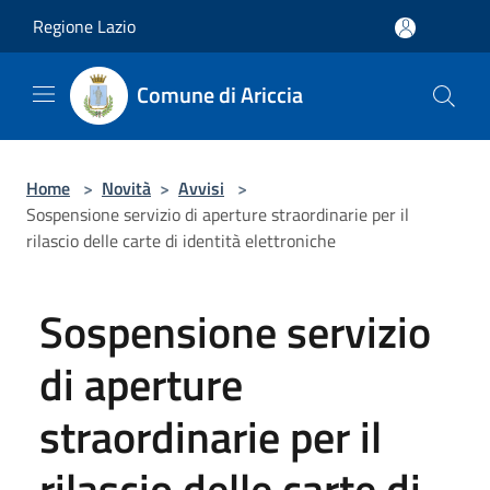
Salta al contenuto principale
Regione Lazio
Comune di Ariccia
Home
>
Novità
>
Avvisi
>
Sospensione servizio di aperture straordinarie per il
rilascio delle carte di identità elettroniche
Sospensione servizio
di aperture
straordinarie per il
rilascio delle carte di