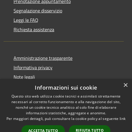
Prenotazione appuntamento
Segnalazione disservizio
Leggi le FAQ
Richiesta assistenza
Amministrazione trasparente
Informativa privacy
Note legali
×
Dichiarazione di accessibilità
Informazioni sui cookie
Questo sito web utilizza cookie tecnici e assimilati strettamente
necessari al corretto funzionamento e alla navigazione del sito,
nonché un cookie tecnico analitico al solo fine di elaborare
informazioni statistiche, aggregate e anonime.
RSS
Copyright © 2026 • Comune di
Per maggiori dettagli, può consultare la cookie policy al seguente
link
Accessibilità
Ariccia • Powered by
Privacy
Municipium
Accesso
•
RIFIUTA TUTTO
ACCETTA TUTTO