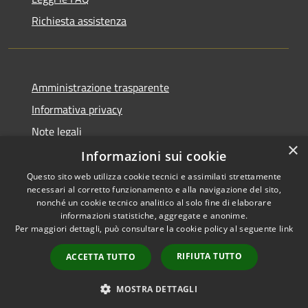
Richiesta assistenza
Amministrazione trasparente
Informativa privacy
Note legali
×
Dichiarazione di accessibilità
Informazioni sui cookie
Questo sito web utilizza cookie tecnici e assimilati strettamente
necessari al corretto funzionamento e alla navigazione del sito,
nonché un cookie tecnico analitico al solo fine di elaborare
informazioni statistiche, aggregate e anonime.
RSS
Copyright © 2026 • Comune di
Per maggiori dettagli, può consultare la cookie policy al seguente
link
Accessibilità
Ariccia • Powered by
Privacy
Municipium
Accesso
•
RIFIUTA TUTTO
ACCETTA TUTTO
Cookie
redazione
Mappa del sito
MOSTRA DETTAGLI