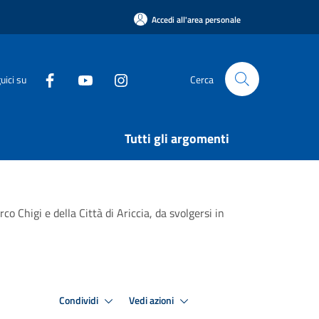
Accedi all'area personale
uici su
Cerca
Tutti gli argomenti
o Chigi e della Città di Ariccia, da svolgersi in
Condividi
Vedi azioni