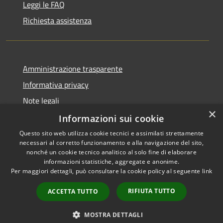
Leggi le FAQ
Richiesta assistenza
Amministrazione trasparente
Informativa privacy
Note legali
×
Dichiarazione di accessibilità
Informazioni sui cookie
Questo sito web utilizza cookie tecnici e assimilati strettamente
necessari al corretto funzionamento e alla navigazione del sito,
nonché un cookie tecnico analitico al solo fine di elaborare
informazioni statistiche, aggregate e anonime.
RSS
Copyright © 2026 • Comune di
Per maggiori dettagli, può consultare la cookie policy al seguente
link
Accessibilità
Ariccia • Powered by
Privacy
Municipium
Accesso
•
RIFIUTA TUTTO
ACCETTA TUTTO
Cookie
redazione
Mappa del sito
MOSTRA DETTAGLI