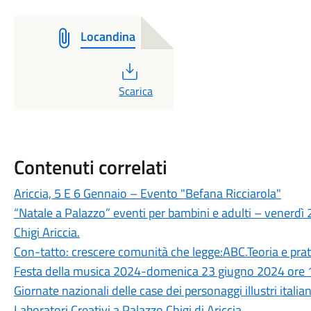
Locandina
PDF
Scarica
Contenuti correlati
Ariccia, 5 E 6 Gennaio – Evento "Befana Ricciarola"
“Natale a Palazzo” eventi per bambini e adulti – venerd
Chigi Ariccia.
Con-tatto: crescere comunità che legge:ABC.Teoria e pratica
Festa della musica 2024-domenica 23 giugno 2024 ore 
Giornate nazionali delle case dei personaggi illustri italian
Laboratori Creativi a Palazzo Chigi di Ariccia