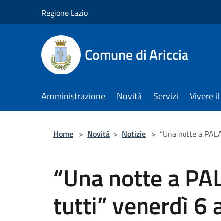
Salta al contenuto principale
Regione Lazio
Comune di Ariccia
Amministrazione
Novità
Servizi
Vivere 
Home
>
Novità
>
Notizie
>
“Una notte a PALAZ
“Una notte a PAL
tutti” venerdì 6