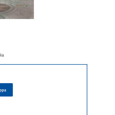
lia
appa