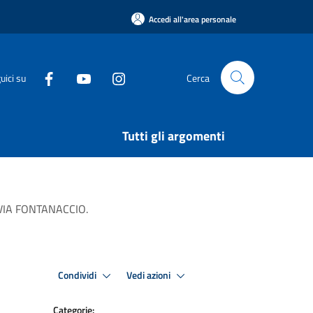
Accedi all'area personale
uici su
Cerca
Tutti gli argomenti
in VIA FONTANACCIO.
Condividi
Vedi azioni
Categorie: