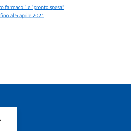
to farmaco ” e “pronto spesa”
ino al 5 aprile 2021
?