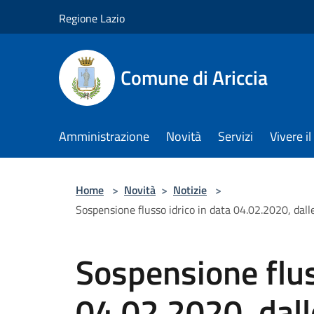
Salta al contenuto principale
Regione Lazio
Comune di Ariccia
Amministrazione
Novità
Servizi
Vivere 
Home
>
Novità
>
Notizie
>
Sospensione flusso idrico in data 04.02.2020, dall
Sospensione flus
04.02.2020, dalle