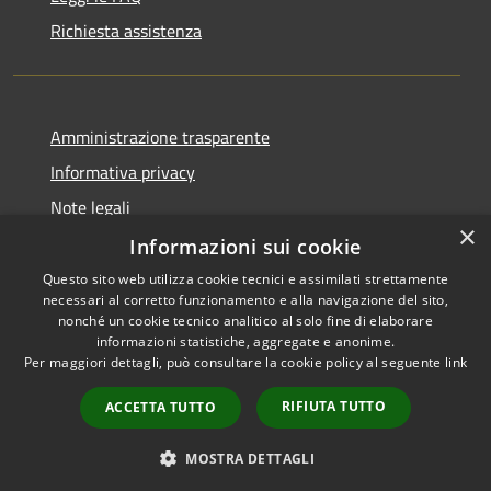
Richiesta assistenza
Amministrazione trasparente
Informativa privacy
Note legali
×
Dichiarazione di accessibilità
Informazioni sui cookie
Questo sito web utilizza cookie tecnici e assimilati strettamente
necessari al corretto funzionamento e alla navigazione del sito,
nonché un cookie tecnico analitico al solo fine di elaborare
informazioni statistiche, aggregate e anonime.
RSS
Copyright © 2026 • Comune di
Per maggiori dettagli, può consultare la cookie policy al seguente
link
Accessibilità
Ariccia • Powered by
Privacy
Municipium
Accesso
•
RIFIUTA TUTTO
ACCETTA TUTTO
Cookie
redazione
Mappa del sito
MOSTRA DETTAGLI