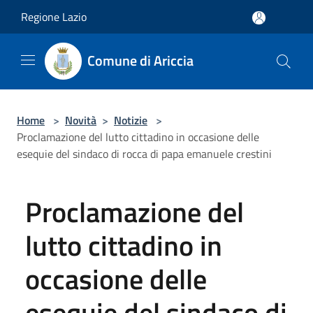
Salta al contenuto principale
Regione Lazio
Comune di Ariccia
Home
>
Novità
>
Notizie
>
Proclamazione del lutto cittadino in occasione delle
esequie del sindaco di rocca di papa emanuele crestini
Proclamazione del
lutto cittadino in
occasione delle
esequie del sindaco di