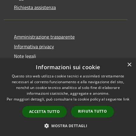
Richiesta assistenza
Amministrazione trasparente
Informativa privacy
Note legali
×
Dichiarazione di accessibilità
Informazioni sui cookie
Questo sito web utilizza cookie tecnici e assimilati strettamente
necessari al corretto funzionamento e alla navigazione del sito,
nonché un cookie tecnico analitico al solo fine di elaborare
informazioni statistiche, aggregate e anonime.
RSS
Copyright © 2026 • Comune di
Per maggiori dettagli, può consultare la cookie policy al seguente
link
Accessibilità
Ariccia • Powered by
Privacy
Municipium
Accesso
•
RIFIUTA TUTTO
ACCETTA TUTTO
Cookie
redazione
Mappa del sito
MOSTRA DETTAGLI