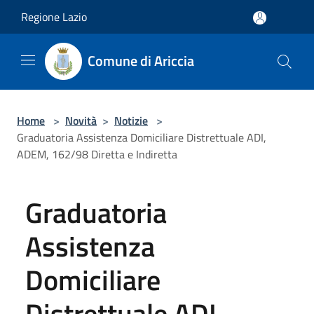
Salta al contenuto principale
Regione Lazio
Comune di Ariccia
Home
>
Novità
>
Notizie
>
Graduatoria Assistenza Domiciliare Distrettuale ADI,
ADEM, 162/98 Diretta e Indiretta
Graduatoria
Assistenza
Domiciliare
Distrettuale ADI,