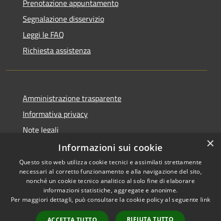
Prenotazione appuntamento
Segnalazione disservizio
Leggi le FAQ
Richiesta assistenza
Amministrazione trasparente
Informativa privacy
Note legali
×
Dichiarazione di accessibilità
Informazioni sui cookie
Questo sito web utilizza cookie tecnici e assimilati strettamente
necessari al corretto funzionamento e alla navigazione del sito,
nonché un cookie tecnico analitico al solo fine di elaborare
informazioni statistiche, aggregate e anonime.
RSS
Copyright © 2026 • Comune di
Per maggiori dettagli, può consultare la cookie policy al seguente
link
Accessibilità
Ariccia • Powered by
Privacy
Municipium
Accesso
•
RIFIUTA TUTTO
ACCETTA TUTTO