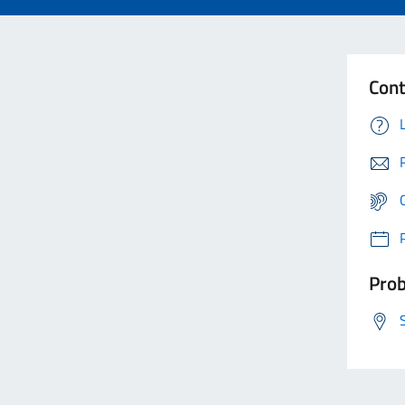
Cont
Prob