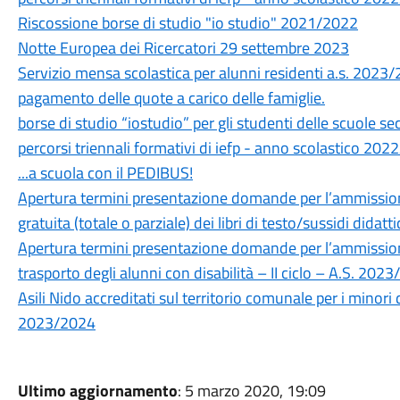
Riscossione borse di studio "io studio" 2021/2022
Notte Europea dei Ricercatori 29 settembre 2023
Servizio mensa scolastica per alunni residenti a.s. 2023/
pagamento delle quote a carico delle famiglie.
borse di studio “iostudio” per gli studenti delle scuole se
percorsi triennali formativi di iefp - anno scolastico 20
...a scuola con il PEDIBUS!
Apertura termini presentazione domande per l’ammissione
gratuita (totale o parziale) dei libri di testo/sussidi didat
Apertura termini presentazione domande per l’ammissione
trasporto degli alunni con disabilità – II ciclo – A.S. 202
Asili Nido accreditati sul territorio comunale per i minor
2023/2024
Ultimo aggiornamento
: 5 marzo 2020, 19:09