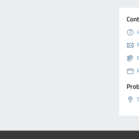
Cont
Prob