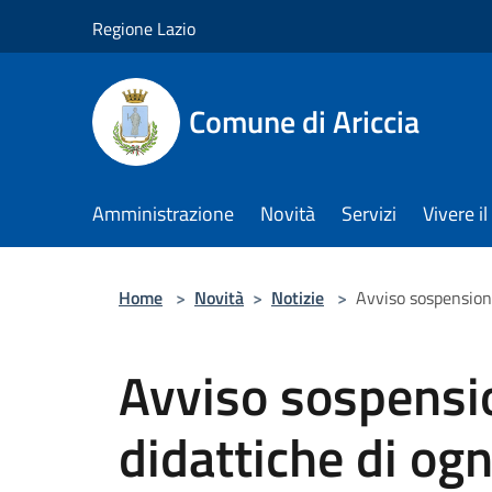
Salta al contenuto principale
Regione Lazio
Comune di Ariccia
Amministrazione
Novità
Servizi
Vivere 
Home
>
Novità
>
Notizie
>
Avviso sospensione
Avviso sospensio
didattiche di ogn