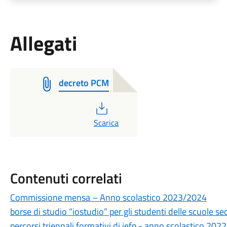
Allegati
decreto PCM
PDF
Scarica
Contenuti correlati
Commissione mensa – Anno scolastico 2023/2024
borse di studio “iostudio” per gli studenti delle scuole se
percorsi triennali formativi di iefp - anno scolastico 20