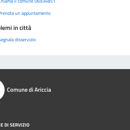
Chiama il comune 06934851
Prenota un appuntamento
lemi in città
Segnala disservizio
Comune di Ariccia
E DI SERVIZIO