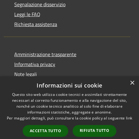
Segnalazione disservizio
Leggi le FAQ
Richiesta assistenza
Amministrazione trasparente
Informativa privacy
Note legali
×
Dichiarazione di accessibilità
Informazioni sui cookie
Questo sito web utilizza cookie tecnici e assimilati strettamente
necessari al corretto funzionamento e alla navigazione del sito,
nonché un cookie tecnico analitico al solo fine di elaborare
informazioni statistiche, aggregate e anonime.
RSS
Copyright © 2026 • Comune di
Per maggiori dettagli, può consultare la cookie policy al seguente
link
Accessibilità
Ariccia • Powered by
Privacy
Municipium
Accesso
•
RIFIUTA TUTTO
ACCETTA TUTTO
Cookie
redazione