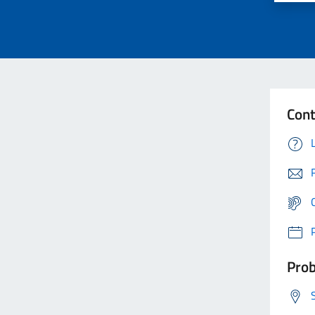
Cont
Prob