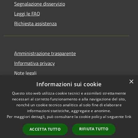
Segnalazione disservizio
Leggi le FAQ
Richiesta assistenza
Amministrazione trasparente
Informativa privacy
Note legali
×
Dichiarazione di accessibilità
Informazioni sui cookie
Questo sito web utilizza cookie tecnici e assimilati strettamente
necessari al corretto funzionamento e alla navigazione del sito,
nonché un cookie tecnico analitico al solo fine di elaborare
informazioni statistiche, aggregate e anonime.
RSS
Copyright © 2026 • Comune di
Per maggiori dettagli, può consultare la cookie policy al seguente
link
Accessibilità
Ariccia • Powered by
Privacy
Municipium
Accesso
•
RIFIUTA TUTTO
ACCETTA TUTTO
Cookie
redazione