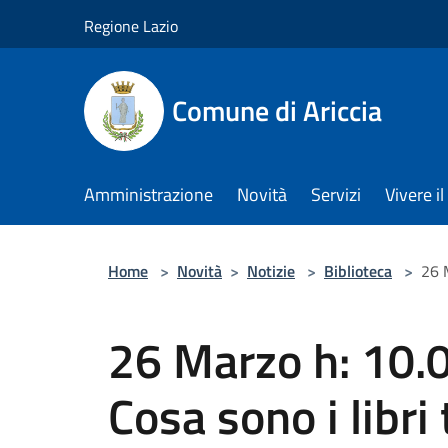
Salta al contenuto principale
Regione Lazio
Comune di Ariccia
Amministrazione
Novità
Servizi
Vivere 
Home
>
Novità
>
Notizie
>
Biblioteca
>
26 M
26 Marzo h: 10.0
Cosa sono i libri t