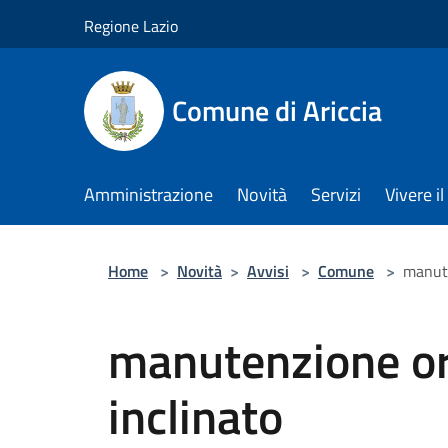
Salta al contenuto principale
Regione Lazio
Comune di Ariccia
Amministrazione
Novità
Servizi
Vivere 
Home
>
Novità
>
Avvisi
>
Comune
>
manute
manutenzione or
inclinato