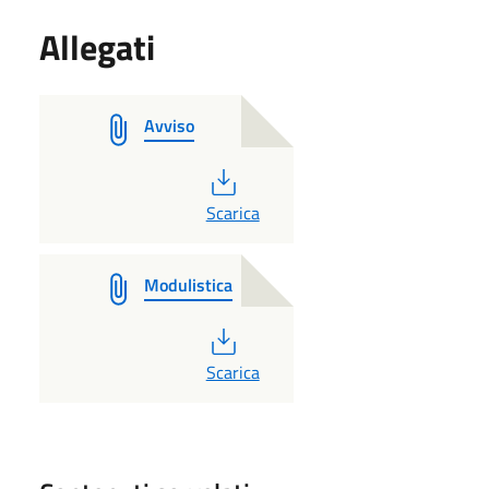
Allegati
Avviso
PDF
Scarica
Modulistica
PDF
Scarica