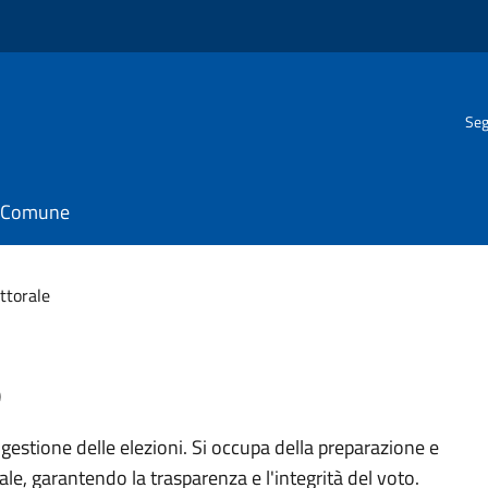
Seg
il Comune
ettorale
e
a gestione delle elezioni. Si occupa della preparazione e
le, garantendo la trasparenza e l'integrità del voto.