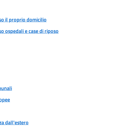
o il proprio domicilio
o ospedali e case di riposo
munali
ropee
a dall'estero