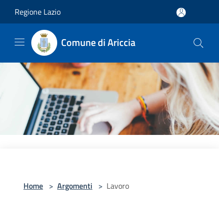
Salta al contenuto principale
Regione Lazio
Comune di Ariccia
Home
>
Argomenti
>
Lavoro